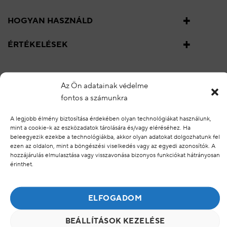
HOGYAN HASZNÁLD
ÉRTÉKELÉSEK
KAPCSOLÓDÓ TERMÉKEK
Az Ön adatainak védelme
fontos a számunkra
KAPCSOLÓDÓ TERMÉKEK
A legjobb élmény biztosítása érdekében olyan technológiákat használunk,
mint a cookie-k az eszközadatok tárolására és/vagy eléréséhez. Ha
beleegyezik ezekbe a technológiákba, akkor olyan adatokat dolgozhatunk fel
ezen az oldalon, mint a böngészési viselkedés vagy az egyedi azonosítók. A
Hozzáadás a
Hozzáadás a
hozzájárulás elmulasztása vagy visszavonása bizonyos funkciókat hátrányosan
kedvencekhez
kedvencekhez
érinthet.
ELFOGADOM
PUREDERM
PUREDERM
BEÁLLÍTÁSOK KEZELÉSE