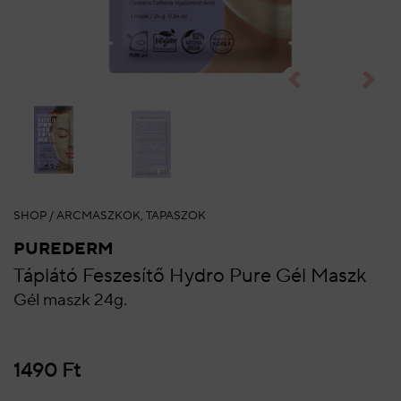
SHOP
/
ARCMASZKOK, TAPASZOK
PUREDERM
Táplátó Feszesítő Hydro Pure Gél Maszk
Gél maszk 24g.
1490
Ft