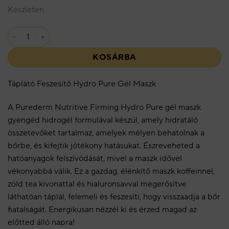
Készleten
Táplátó Feszesítő Hydro Pure Gél Maszk mennyiség
KOSÁRBA
Táplátó Feszesítő Hydro Pure Gél Maszk
A Purederm Nutritive Firming Hydro Pure gél maszk
gyengéd hidrogél formulával készül, amely hidratáló
összetevőket tartalmaz, amelyek mélyen behatolnak a
bőrbe, és kifejtik jótékony hatásukat. Észreveheted a
hatóanyagok felszívódását, mivel a maszk idővel
vékonyabbá válik. Ez a gazdag, élénkítő maszk koffeinnel,
zöld tea kivonattal és hialuronsavval megerősítve
láthatóan táplál, felemeli és feszesíti, hogy visszaadja a bőr
fiatalságát. Energikusan nézzél ki és érzed magad az
előtted álló napra!