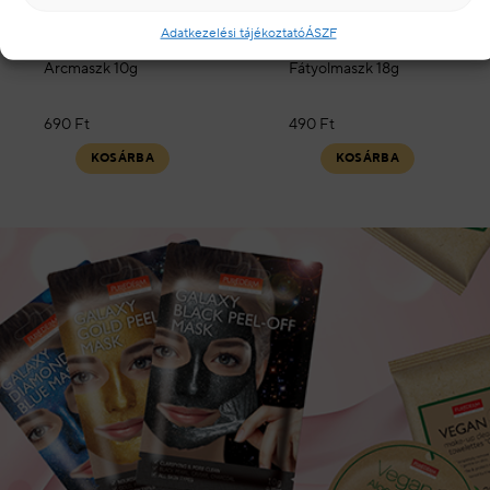
Galaxy Kék Diamond
Uborkás Kollagén
Glitter Lehúzható
Maszk
Adatkezelési tájékoztató
ÁSZF
Arcmaszk
Arcmaszk 10g
Fátyolmaszk 18g
690
Ft
490
Ft
KOSÁRBA
KOSÁRBA