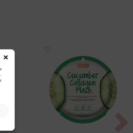
Hozzáadás a
kedvencekhez
k
,
y
E