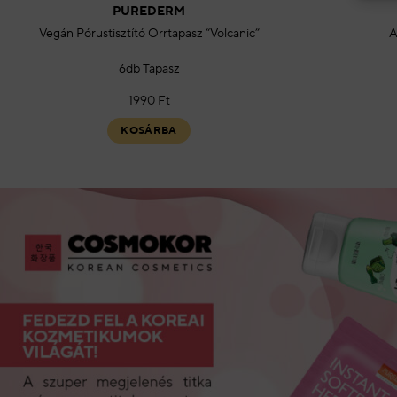
PUREDERM
Vegán Pórustisztító Orrtapasz “Volcanic”
A
6db Tapasz
1990
Ft
KOSÁRBA