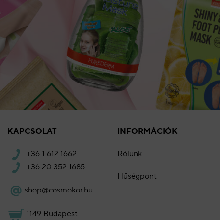
KAPCSOLAT
INFORMÁCIÓK
Rólunk
+36 1 612 1662
+36 20 352 1685
Hűségpont
shop@cosmokor.hu
1149 Budapest