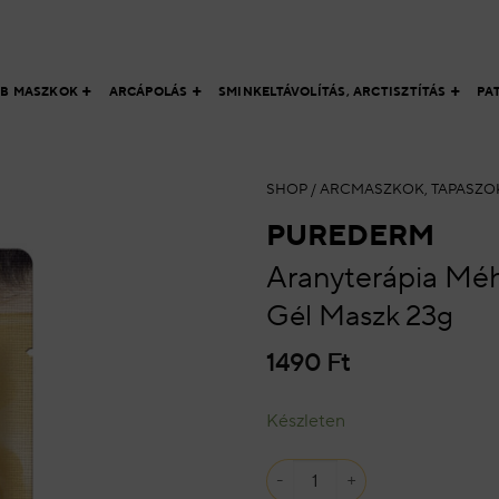
ÁB MASZKOK
ARCÁPOLÁS
SMINKELTÁVOLÍTÁS, ARCTISZTÍTÁS
PA
SHOP
/
ARCMASZKOK, TAPASZO
PUREDERM
Aranyterápia M
Gél Maszk 23g
1490
Ft
Készleten
Aranyterápia Méhpempő Gél Mas