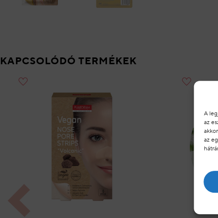
KAPCSOLÓDÓ TERMÉKEK
Hozzáadás a
Hozzáadás a
kedvencekhez
kedvencekhe
A leg
az es
ÁTME
akkor
az eg
hátrá