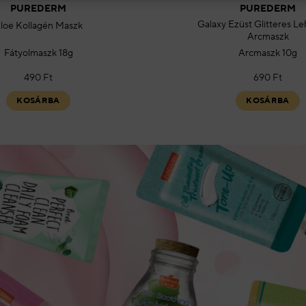
PUREDERM
PUREDERM
Galaxy Ezüst Glitteres L
loe Kollagén Maszk
Arcmaszk
Fátyolmaszk 18g
Arcmaszk 10g
490
Ft
690
Ft
KOSÁRBA
KOSÁRBA