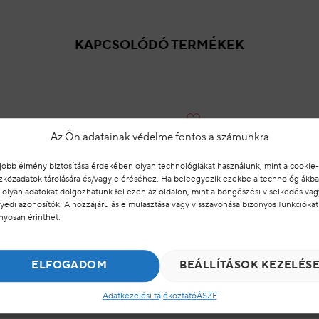
KAPCSOLÓDÓ TERMÉKEK
Az Ön adatainak védelme fontos a számunkra
Hozzáadás a
z
kedvencekhez
jobb élmény biztosítása érdekében olyan technológiákat használunk, mint a cookie-
zközadatok tárolására és/vagy eléréséhez. Ha beleegyezik ezekbe a technológiákba
NETI KÉSZLETHIÁNY
 olyan adatokat dolgozhatunk fel ezen az oldalon, mint a böngészési viselkedés vag
yedi azonosítók. A hozzájárulás elmulasztása vagy visszavonása bizonyos funkciókat
nyosan érinthet.
ELFOGADOM
BEÁLLÍTÁSOK KEZELÉS
Adatkezelési tájékoztató
ÁSZF