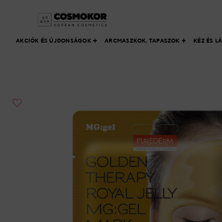
Skip
to
content
AKCIÓK ÉS ÚJDONSÁGOK
ARCMASZKOK, TAPASZOK
KÉZ ÉS L
Hozzáadás a
kedvencekhez