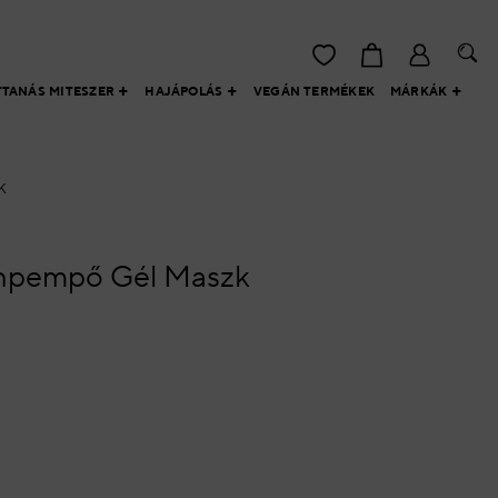
TTANÁS MITESZER
HAJÁPOLÁS
VEGÁN TERMÉKEK
MÁRKÁK
K
éhpempő Gél Maszk
zk mennyiség