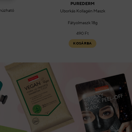
PUREDERM
ehúzható
Uborkás Kollagén Maszk
Fátyolmaszk 18g
490
Ft
KOSÁRBA