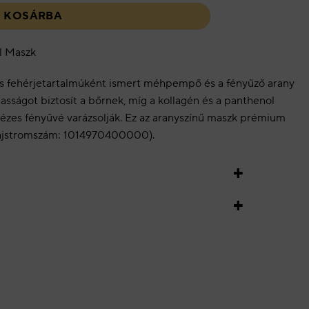
KOSÁRBA
l Maszk
s fehérjetartalmúként ismert méhpempő és a fényűző arany
asságot biztosít a bőrnek, míg a kollagén és a panthenol
 mézes fényűvé varázsolják. Ez az aranyszínű maszk prémium
lajstromszám: 1014970400000).