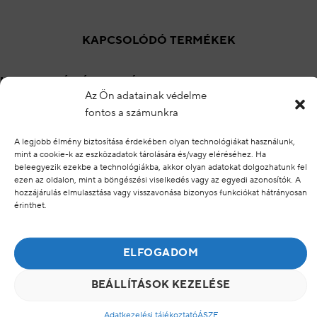
KAPCSOLÓDÓ TERMÉKEK
KAPCSOLÓDÓ TERMÉKEK
Az Ön adatainak védelme
fontos a számunkra
Hozzáadás a
Hozzáadás a
A legjobb élmény biztosítása érdekében olyan technológiákat használunk,
kedvencekhez
kedvencekhez
mint a cookie-k az eszközadatok tárolására és/vagy eléréséhez. Ha
beleegyezik ezekbe a technológiákba, akkor olyan adatokat dolgozhatunk fel
ezen az oldalon, mint a böngészési viselkedés vagy az egyedi azonosítók. A
hozzájárulás elmulasztása vagy visszavonása bizonyos funkciókat hátrányosan
érinthet.
PUREDERM
PEAU D'ART
Natural Sminklemosó
Clarifying Toner
ELFOGADOM
kendő „ALOE”
30db
Tisztító toner 200ml
BEÁLLÍTÁSOK KEZELÉSE
1490
Ft
7490
Ft
Adatkezelési tájékoztató
ÁSZF