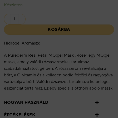
Készleten
Hidrogél Arcmaszk “Rózsa” mennyiség
KOSÁRBA
Hidrogél Arcmaszk
A Purederm Real Petal MG:gel Mask „Rose” egy MG:gél
maszk, amely valódi rózsaszirmokat tartalmaz
szabadalmaztatott gélben. A rózsaszirom revitalizálja a
bőrt, a C-vitamin és a kollagén pedig feltölti és ragyogóvá
varázsolja a bőrt. Valódi rózsavizet tartalmazó különleges
esszenciát tartalmaz. Ez egy speciális otthoni ápoló maszk.
HOGYAN HASZNÁLD
ÉRTÉKELÉSEK