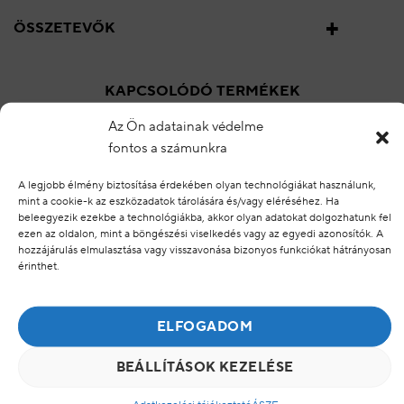
ÖSSZETEVŐK
KAPCSOLÓDÓ TERMÉKEK
Az Ön adatainak védelme
KAPCSOLÓDÓ TERMÉKEK
fontos a számunkra
A legjobb élmény biztosítása érdekében olyan technológiákat használunk,
mint a cookie-k az eszközadatok tárolására és/vagy eléréséhez. Ha
beleegyezik ezekbe a technológiákba, akkor olyan adatokat dolgozhatunk fel
Hozzáadás a
Hozzáadás a
kedvencekhez
kedvencekhez
ezen az oldalon, mint a böngészési viselkedés vagy az egyedi azonosítók. A
hozzájárulás elmulasztása vagy visszavonása bizonyos funkciókat hátrányosan
érinthet.
ELFOGADOM
PUREDERM
PUREDERM
Mélytisztító Fekete
Mélytisztító fekete
BEÁLLÍTÁSOK KEZELÉSE
Buborékos Maszk
Buborékos Maszk
„CHARCOAL”
„VOLCANIC”