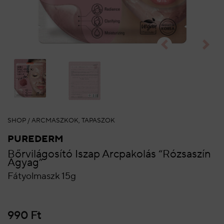
SHOP
/
ARCMASZKOK, TAPASZOK
PUREDERM
Bőrvilágosító Iszap Arcpakolás “Rózsaszín
Agyag”
Fátyolmaszk 15g
990
Ft