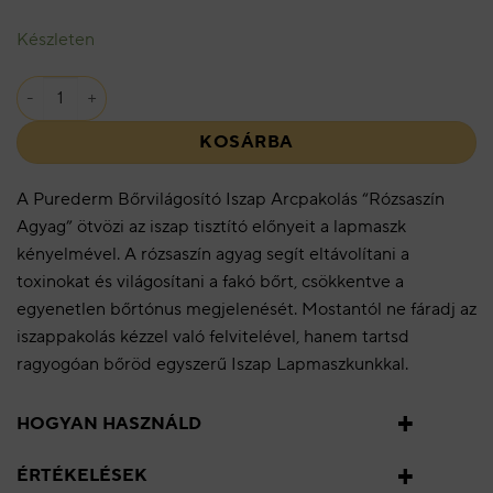
Készleten
Bőrvilágosító Iszap Arcpakolás "Rózsaszín Agyag" mennyiség
KOSÁRBA
A Purederm Bőrvilágosító Iszap Arcpakolás “Rózsaszín
Agyag” ötvözi az iszap tisztító előnyeit a lapmaszk
kényelmével. A rózsaszín agyag segít eltávolítani a
toxinokat és világosítani a fakó bőrt, csökkentve a
egyenetlen bőrtónus megjelenését. Mostantól ne fáradj az
iszappakolás kézzel való felvitelével, hanem tartsd
ragyogóan bőröd egyszerű Iszap Lapmaszkunkkal.
HOGYAN HASZNÁLD
ÉRTÉKELÉSEK