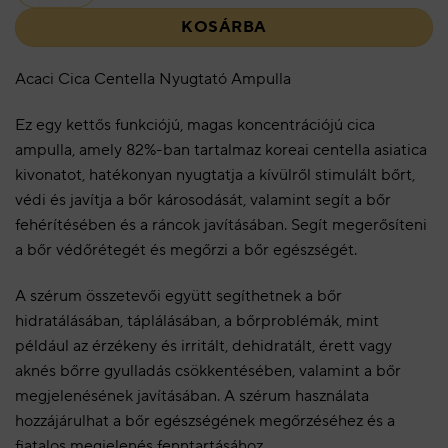
KOSÁRBA
Acaci Cica Centella Nyugtató Ampulla
Ez egy kettős funkciójú, magas koncentrációjú cica
ampulla, amely 82%-ban tartalmaz koreai centella asiatica
kivonatot, hatékonyan nyugtatja a kívülről stimulált bőrt,
védi és javítja a bőr károsodását, valamint segít a bőr
fehérítésében és a ráncok javításában. Segít megerősíteni
a bőr védőrétegét és megőrzi a bőr egészségét.
A szérum összetevői együtt segíthetnek a bőr
hidratálásában, táplálásában, a bőrproblémák, mint
például az érzékeny és irritált, dehidratált, érett vagy
aknés bőrre gyulladás csökkentésében, valamint a bőr
megjelenésének javításában. A szérum használata
hozzájárulhat a bőr egészségének megőrzéséhez és a
fiatalos megjelenés fenntartásához.