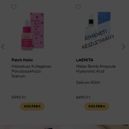
Hozzáadás a
Hozzáadás a
kedvencekhez
kedvencekhez
Á
T
E
N
E
TI
K
É
S
Z
L
E
T
HI
Á
N
M
Y
Patch Holic
LAENITA
Hibiszkusz Kollagénes
Water Bomb Ampoule
Pórusösszehúzó
Hyaluronic Acid
Szérum
Szérum 50ml
5990
Ft
8490
Ft
KOSÁRBA
KOSÁRBA