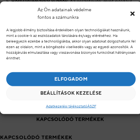
Bőrproblémákkal küzdők
: Az összetevők, mint például
a madecassoside és a dipotassium glycyrrhizate,
Az Ön adatainak védelme
támogathatják a bőr regenerálódását és csökkenthetik
fontos a számunkra
a gyulladást.
A legjobb élmény biztosítása érdekében olyan technológiákat használunk,
Növényi kivonatokat kedvelők
: Az összetevők között
mint a cookie-k az eszközadatok tárolására és/vagy eléréséhez. Ha
beleegyezik ezekbe a technológiákba, akkor olyan adatokat dolgozhatunk fel
több növényi kivonat is található, ami természetes
ezen az oldalon, mint a böngészési viselkedés vagy az egyedi azonosítók. A
megoldásokat keresők számára vonzó lehet.
hozzájárulás elmulasztása vagy visszavonása bizonyos funkciókat hátrányosan
érinthet.
HOGYAN HASZNÁLD
ELFOGADOM
ÉRTÉKELÉSEK
BEÁLLÍTÁSOK KEZELÉSE
ÖSSZETEVŐK
Adatkezelési tájékoztató
ÁSZF
KAPCSOLÓDÓ TERMÉKEK
KAPCSOLÓDÓ TERMÉKEK