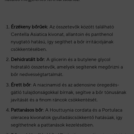
Érzékeny bőrűek
: Az összetevők között található
Centella Asiatica kivonat, allantoin és panthenol
nyugtató hatású, így segíthet a bőr irritációjának
csökkentésében.
Dehidratált bőr
: A glicerin és a butylene glycol
hidratáló összetevők, amelyek segítenek megőrizni a
bőr nedvességtartalmát.
Érett bőr
: A niacinamid és az adenosine öregedés-
gátló tulajdonságokkal bírnak, segítve a bőr tónusának
javítását és a finom ráncok csökkentését.
Pattanásos bőr
: A Houttuynia cordata és a Portulaca
oleracea kivonatok gyulladáscsökkentő hatásúak, így
segíthetnek a pattanások kezelésében.